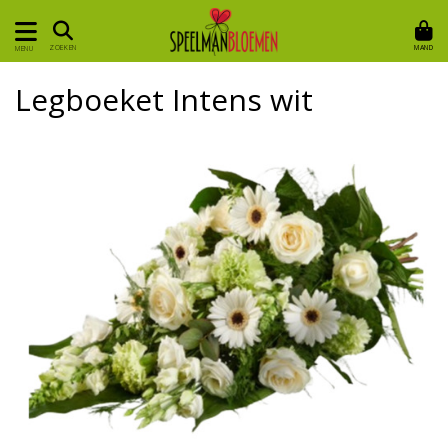
MAND
ZOEKEN
MENU
Legboeket Intens wit