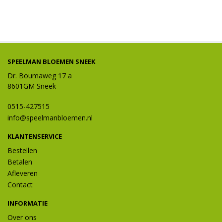
SPEELMAN BLOEMEN SNEEK
Dr. Boumaweg 17 a
8601GM Sneek
0515-427515
info@speelmanbloemen.nl
KLANTENSERVICE
Bestellen
Betalen
Afleveren
Contact
INFORMATIE
Over ons