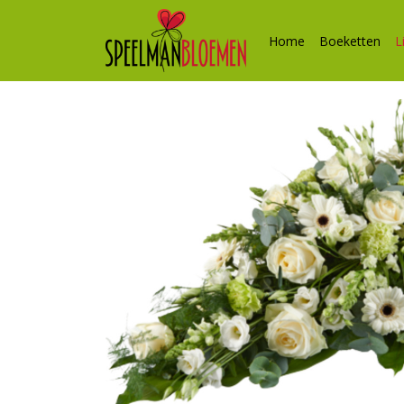
Home
Boeketten
L