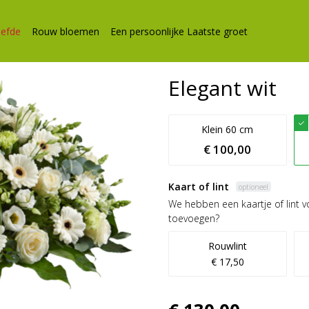
iefde
Rouw bloemen
Een persoonlijke Laatste groet
Elegant wit
Klein 60 cm
€ 100,00
Kaart of lint
optioneel
We hebben een kaartje of lint vo
toevoegen?
Rouwlint
€ 17,50