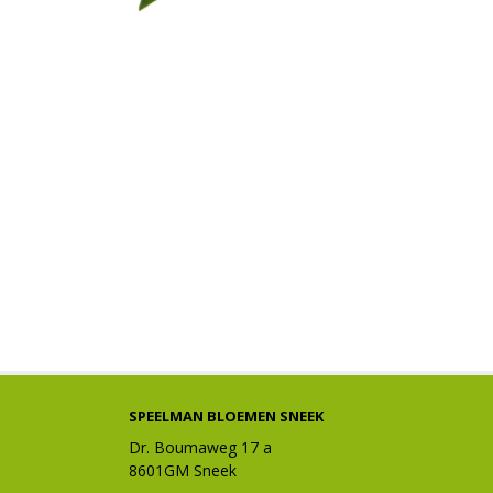
SPEELMAN BLOEMEN SNEEK
Dr. Boumaweg 17 a
8601GM Sneek