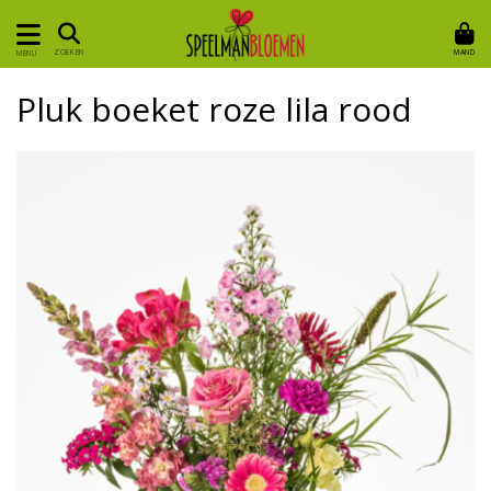
MAND
ZOEKEN
MENU
Pluk boeket roze lila rood